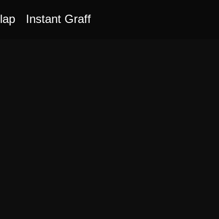
lap
Instant Graff
ONS, le
age de
uit par