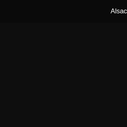
Alsac
« Soutenez REFLEXI
nouveau court-métr
science-fiction prod
Alsaclap ! »
VOIR LE PROJET