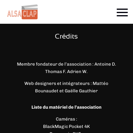
Crédits
Your content goes here. Edit or remove this text inline or in
Membre fondateur de l’association : Antoine D.
the module Content settings. You can also style every
Thomas F. Adrien W.
aspect of this content in the module Design settings and
even apply custom CSS to this text in the module Advanced
Web designers et intégrateurs : Mattéo
settings.
Bounaudet et Gaëlle Gauthier
SOUTENIR LE PROJET
Liste du matériel de l’association
Caméras :
BlackMagic Pocket 4K