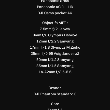
Panasonic GH5s
Panasonic AG Full HD
« Soutenez REFLEXIONS, le nouveau court-métrage de science-fiction produit par Alsaclap ! »
DJI Osmo pocket 4K
Objectifs MFT :
7.5mm f/2 Laowa
9mm f/8 Olympus Fisheye
12mm f/2.2 Samyang
VOIR LE PROJET
17mm f/1.8 Olympus M.Zuiko
25mm f/0.95 Voigtlander x2
50mm f/1.2 Samyang
85mm f/1.5 Samyang
14-42mm f/3.5-5.6
…
Drone :
DJI Phantom Standard 3
Son: